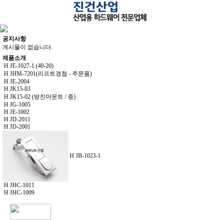
공지사항
게시물이 없습니다.
제품소개
H
JE-1027-1 (40-20)
H
JHM-7201(리프트경첩 - 주문품)
H
JE-2004
H
JK15-03
H
JK15-02 (방진마운트 / 중)
H
JG-1005
H
JE-1002
H
JD-2011
H
JD-2001
H
JB-1023-1
H
JHC-1011
H
JHC-1009